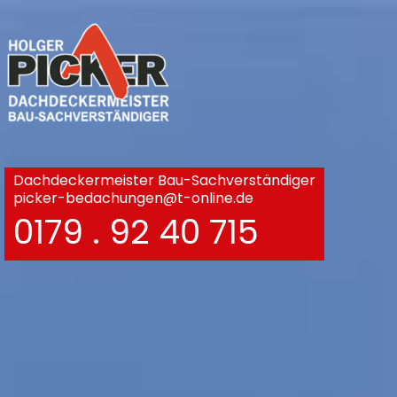
Dachdeckermeister Bau-Sachverständiger
picker-bedachungen@t-online.de
0179 . 92 40 715