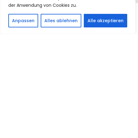
der Anwendung von Cookies zu.
Anpassen
Alles ablehnen
Alle akzeptieren
PICKER BEDACHUNGEN – WAS
DÜRFEN WIR FÜR SIE TUN?
STEILDACHEINDECKUNG
STEILDACHEINDECKUNG